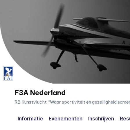
Ga
naar
de
inhoud
F3A Nederland
RB Kunstvlucht: “Waar sportiviteit en gezelligheid sam
Informatie
Evenementen
Inschrijven
Res