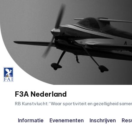
Ga
naar
de
inhoud
F3A Nederland
RB Kunstvlucht: “Waar sportiviteit en gezelligheid sam
Informatie
Evenementen
Inschrijven
Res