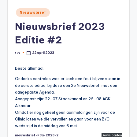
Geplaatst
Nieuwsbrief
in
Nieuwsbrief 2023
Editie #2
roy
22 april 2023
Geplaatst
door
Beste allemaal,
Ondanks controles was er toch een fout blijven staan in
de eerste editie, bij deze een 2e Nieuwsbrief, met een
aangepaste Agenda.
Aangepast zijn: 22-07 Stadskanaal en 26-08 ACK
Alkmaar
Omdat er nog geheel geen aanmeldingen zijn voor de
Clinic laten we die vervallen en gaan voor een B/C
wedstrijd in de middag van 6 mei.
nieuwsbrief-F3a-2023-2
Downloaden