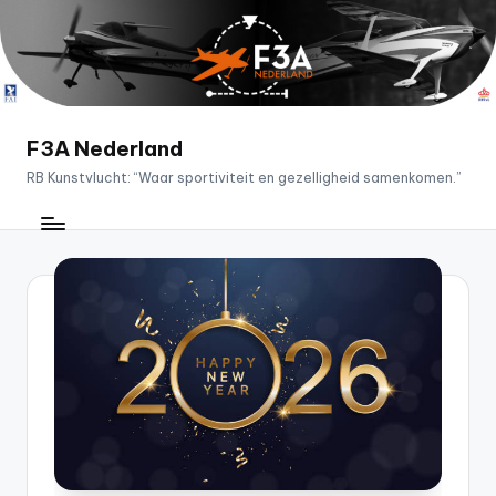
Ga
naar
de
inhoud
F3A Nederland
RB Kunstvlucht: “Waar sportiviteit en gezelligheid samenkomen.”