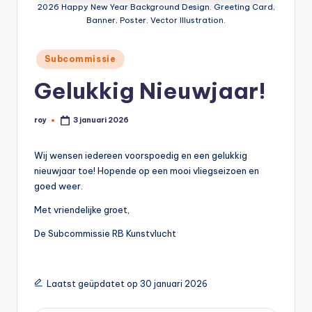
2026 Happy New Year Background Design. Greeting Card,
Banner, Poster. Vector Illustration.
Geplaatst
Subcommissie
in
Gelukkig Nieuwjaar!
roy
3 januari 2026
Geplaatst
door
Wij wensen iedereen voorspoedig en een gelukkig
nieuwjaar toe! Hopende op een mooi vliegseizoen en
goed weer.
Met vriendelijke groet,
De Subcommissie RB Kunstvlucht
Laatst geüpdatet op 30 januari 2026