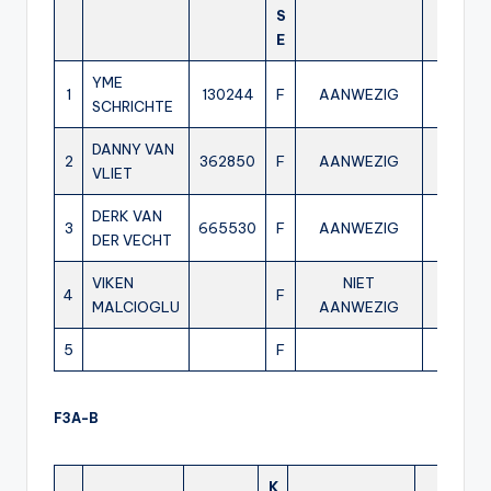
S
E
YME
1
130244
F
AANWEZIG
AANW
SCHRICHTE
DANNY VAN
2
362850
F
AANWEZIG
AANW
VLIET
DERK VAN
3
665530
F
AANWEZIG
AANW
DER VECHT
VIKEN
NIET
NI
4
F
MALCIOGLU
AANWEZIG
AANW
5
F
F3A-B
K