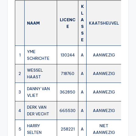
K
L
LICENC
A
NAAM
KAATSHEUVEL
STAD
E
S
S
E
YME
1
130244
A
AANWEZIG
AA
SCHRICHTE
WESSEL
2
718760
A
AANWEZIG
AA
HAAST
DANNY VAN
3
362850
A
AANWEZIG
AA
VLIET
DERK VAN
4
665530
A
AANWEZIG
AA
DER VECHT
HARRY
NIET
5
258221
A
SELTEN
AANWEZIG
AA