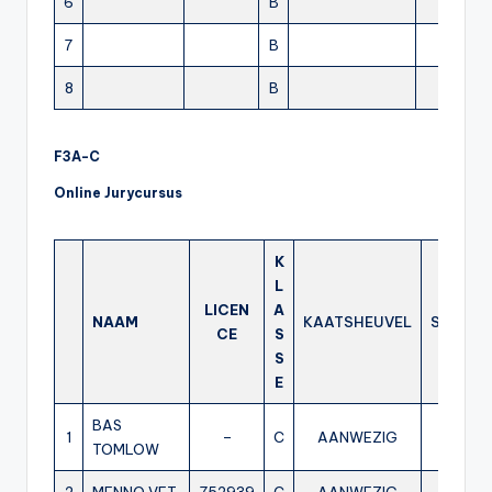
6
B
7
B
8
B
F3A-C
Online Jurycursus
K
L
LICEN
A
NAAM
KAATSHEUVEL
STADSK
CE
S
S
E
BAS
NI
1
–
C
AANWEZIG
TOMLOW
AANW