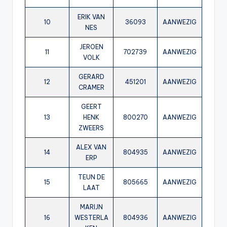
ERIK VAN
10
36093
AANWEZIG
NES
JEROEN
11
702739
AANWEZIG
VOLK
GERARD
12
451201
AANWEZIG
CRAMER
GEERT
13
HENK
800270
AANWEZIG
ZWEERS
ALEX VAN
14
804935
AANWEZIG
ERP
TEUN DE
15
805665
AANWEZIG
LAAT
MARIJN
16
WESTERLA
804936
AANWEZIG