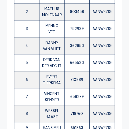
MATHIJS
2
803458
AANWEZIG
MOLENAAR
MENNO
3
752939
AANWEZIG
VET
DANNY
4
362850
AANWEZIG
VAN VLIET
DERK VAN
5
665530
AANWEZIG
DER VECHT
EVERT
6
710889
AANWEZIG
TJEPKEMA
VINCENT
7
658279
AANWEZIG
KENMER
WESSEL
8
718760
AANWEZIG
HAAST
9
HANS MEIJ
651863
AANWEZIG