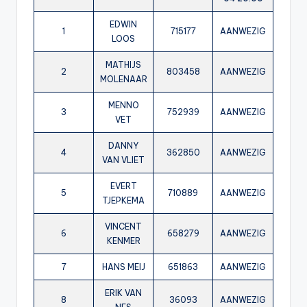
EDWIN
1
715177
AANWEZIG
LOOS
MATHIJS
2
803458
AANWEZIG
MOLENAAR
MENNO
3
752939
AANWEZIG
VET
DANNY
4
362850
AANWEZIG
VAN VLIET
EVERT
5
710889
AANWEZIG
TJEPKEMA
VINCENT
6
658279
AANWEZIG
KENMER
7
HANS MEIJ
651863
AANWEZIG
ERIK VAN
8
36093
AANWEZIG