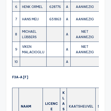
6
HENK ORMEL
628776
A
AANWEZIG
AA
7
HANS MEIJ
651863
A
AANWEZIG
AA
MICHAEL
NIET
8
A
AA
LÜBBERS
AANWEZIG
VIKEN
NIET
9
A
MALACIOGLU
AANWEZIG
AA
10
A
F3A-A [F]
K
L
LICENC
A
NAAM
KAATSHEUVEL
STADS
E
S