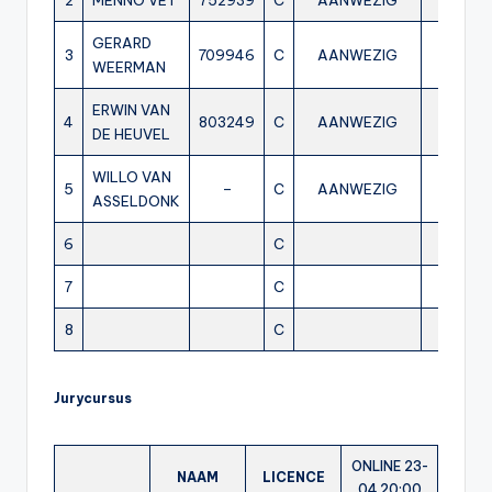
2
MENNO VET
752939
C
AANWEZIG
AANW
GERARD
3
709946
C
AANWEZIG
AANW
WEERMAN
ERWIN VAN
NI
4
803249
C
AANWEZIG
DE HEUVEL
AANW
WILLO VAN
5
–
C
AANWEZIG
ASSELDONK
6
C
7
C
8
C
Jurycursus
ONLINE 23-
NAAM
LICENCE
04 20:00