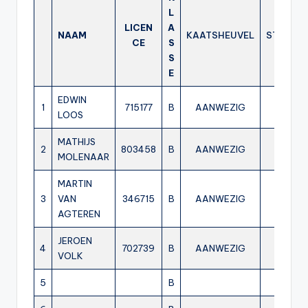
L
LICEN
A
NAAM
KAATSHEUVEL
STADSK
CE
S
S
E
EDWIN
1
715177
B
AANWEZIG
AANWE
LOOS
MATHIJS
2
803458
B
AANWEZIG
AANWE
MOLENAAR
MARTIN
3
VAN
346715
B
AANWEZIG
AANWE
AGTEREN
JEROEN
4
702739
B
AANWEZIG
AANWE
VOLK
5
B