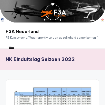
Ga
naar
de
inhoud
F3A Nederland
RB Kunstvlucht: “Waar sportiviteit en gezelligheid samenkomen.”
NK Einduitslag Seizoen 2022