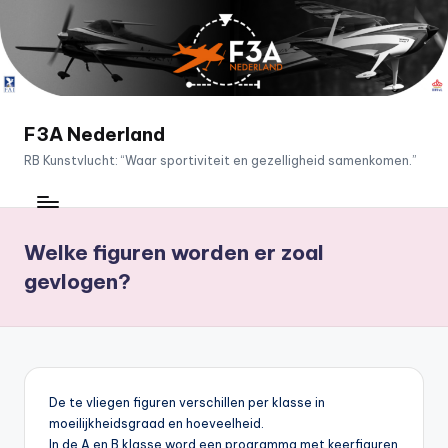
Ga
naar
de
inhoud
F3A Nederland
RB Kunstvlucht: “Waar sportiviteit en gezelligheid samenkomen.”
Welke figuren worden er zoal
gevlogen?
De te vliegen figuren verschillen per klasse in
moeilijkheidsgraad en hoeveelheid.
In de A en B klasse word een programma met keerfiguren