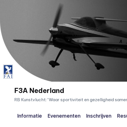
Ga
naar
de
inhoud
F3A Nederland
RB Kunstvlucht: “Waar sportiviteit en gezelligheid sam
Informatie
Evenementen
Inschrijven
Res